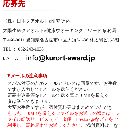
応募先
（株）日本クアオルト
研究所 内
®
太陽生命クアオルト
健康ウオーキングアワード 事務局
®
〒460-0011 愛知県名古屋市中区大須3-1-36 林太陽ビル8階
TEL ： 052-243-1038
Eメール ：
Eメールの注意事項
スパム対策のためメールアドレスは画像です。お手数
ですが入力してEメールを送信ください。
応募申込書等をEメールで送る際に10MBを超えるデー
タは受信できません。
大変お手数ですが、添付資料等はまとめていただき、
もしも、10MBを超えるファイルをお送りの際には、フ
ァイル転送サービス（データ便、firestorageなど）をご
利用し、事務局までお送りください。
添付資料は、な